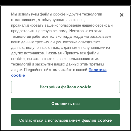
ПОДТВЕРЖДЕНИЕ
Мы используем файлы cookie и другие технологии
отслеживания, чтобы улучшить ваш опыт,
КУПИТЬ
проанализировать ваше использование нашего сервиса и
предоставить целевую рекламу. Некоторые из этих
технологий работают только тогда, когда мы раскрываем
ваши данные третьим лицам, которые объединяют
данные, полученные от нас, с данными, полученными из
других источников. Нажимая «Принять все файлы
cookie», вы соглашаетесь на использование этих
НЕВООБРАЗИМЫЕ МИРЫ И
технологий и раскрытие ваших данных этим третьим
СМЕРТЕЛЬНЫЕ ОПАСНОСТИ
лицам. Подробнее об этом читайте в нашей
Политика
cookie
Remnant II® — продолжение крайне успешной игры
Настройки файлов cookie
Remnant: From the Ashes. Выжившим представителям
человечества предстоит отправиться в жуткие миры и
вступить в бой с новыми беспощадными тварями и
Отклонить все
богоподобными боссами. Исследуйте глубины
неизведанного в одиночку или вместе с друзьями и
помешайте злу разрушить реальность. Чтобы не допустить
Согласиться с использованием файлов cookie
истребления человечества, игрокам придется пройти
сложнейшие испытания, полагаясь на собственные навыки и