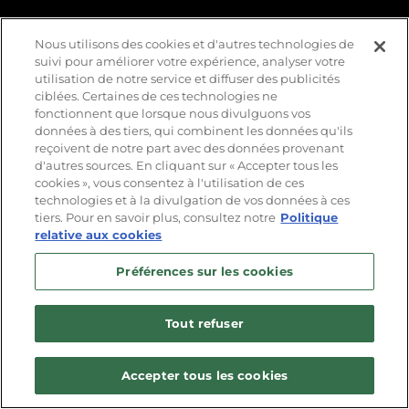
VALIDER
Nous utilisons des cookies et d'autres technologies de
suivi pour améliorer votre expérience, analyser votre
ACHETER LE JEU
utilisation de notre service et diffuser des publicités
ciblées. Certaines de ces technologies ne
fonctionnent que lorsque nous divulguons vos
données à des tiers, qui combinent les données qu'ils
reçoivent de notre part avec des données provenant
d'autres sources. En cliquant sur « Accepter tous les
cookies », vous consentez à l'utilisation de ces
DES MONDES INIMAGINABLES
technologies et à la divulgation de vos données à ces
UNE FATALITÉ IMPLACABLE
tiers. Pour en savoir plus, consultez notre
Politique
relative aux cookies
Remnant II® est la suite de Remnant: From the Ashes, la
Préférences sur les cookies
révélation vidéoludique où les survivants de l'humanité
sont confrontés à des créatures redoutables et des boss
titanesques dans des mondes terrifiants. Jouez en solo ou
Tout refuser
en coop avec deux amis et explorez les profondeurs de
l'inconnu pour mettre un terme au mal qui menace de
détruire la réalité elle-même. Pour y parvenir, vous devrez
Accepter tous les cookies
compter sur vos propres capacités et celles de vos
équipiers pour surmonter les défis les plus ardus et